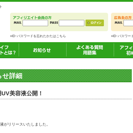
ト
»ID･パスワードを忘れたかたはこちら
»ID･パスワ
アフィリエ
お知らせ
よくある質問
アフィリ
用語集
の方
知らせ詳細
薬用UV美容液公開！
容液がリリースいたしました。