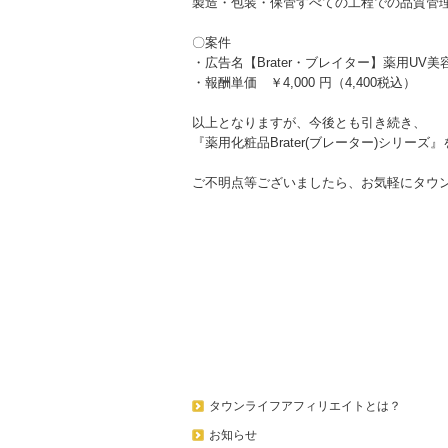
製造・包装・保管すべての工程での品質管
〇案件
・広告名【Brater・ブレイター】薬用UV美
・報酬単価 ￥4,000 円（4,400税込）
以上となりますが、今後とも引き続き、
『薬用化粧品Brater(ブレーター)シリー
ご不明点等ございましたら、お気軽にタウ
タウンライフアフィリエイトとは？
お知らせ