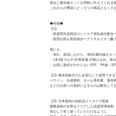
美白と紫外線カットを同時に叶えてくれる
これからの季節にピッタリの商品となって
◆特徴◆
【1】
・医薬部外品指定のシミケア有効成分配合
・肌荒れ防止有効成分ーグリチルリチン酸
他にも…
・美白・保湿しながら、365日紫外線をカッ
・1本3役マルチUV美容液-日焼け止め、美
・お肌に負担がかからないSPF、PA値（SPF3
【2】無添加処方のため安心して使用できる
パラベン、合成香料、タール系色素、着色
などのお肌への負担になるものは配合して
【3】日本国内の化粧品メーカーで製造
国際規格の水準をクリアした品質管理体制
安心して長く使っていただけるように、