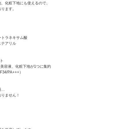
他、化粧下地にも使えるので、
おります。
ートラネキサム酸
ステアリル
ト
白美容液、化粧下地が1つに集約
4/PA+++）
料…
おりません！