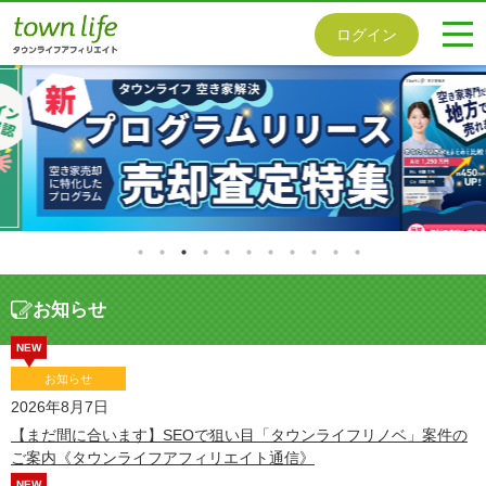
togg
ログイン
navi
お知らせ
NEW
お知らせ
2026年8月7日
【まだ間に合います】SEOで狙い目「タウンライフリノベ」案件の
ご案内《タウンライフアフィリエイト通信》
NEW