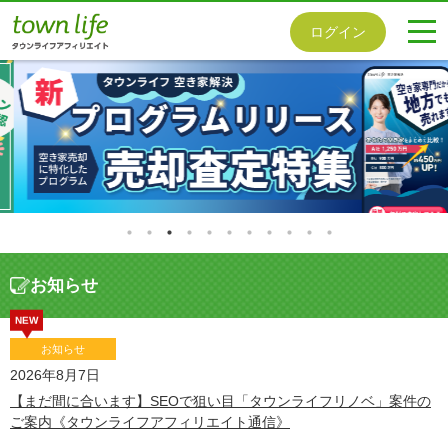
togg
ログイン
navi
お知らせ
NEW
お知らせ
2026年8月7日
【まだ間に合います】SEOで狙い目「タウンライフリノベ」案件の
ご案内《タウンライフアフィリエイト通信》