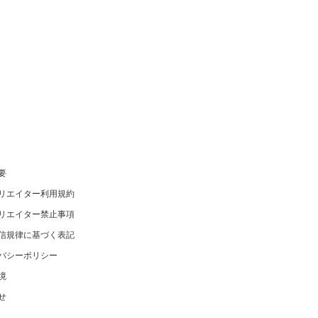
要
リエイター利用規約
リエイター禁止事項
信規律に基づく表記
バシーポリシー
境
せ